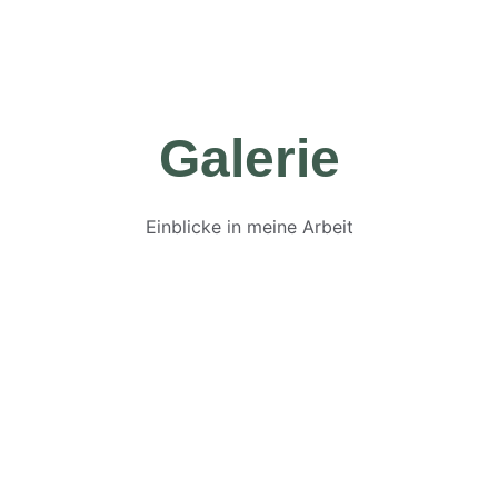
Galerie
Einblicke in meine Arbeit